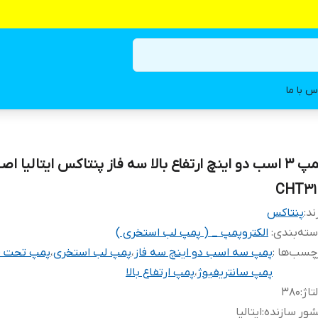
س با ما
پمپ ۳ اسب دو اینچ ارتفاع بالا سه فاز پنتاکس ایتالیا اص
CHT31
ند:
پنتاکس
ته‌بندی
:
الکتروپمپ _ ( پمپ لب استخری )
چسب‌ها :
پمپ سه اسب دو اینچ سه فاز
،
پمپ لب استخری
،
پمپ تحت ف
پمپ سانتریفیوژ
،
پمپ ارتفاع بالا
تاژ
:
۳۸۰
ور سازنده
:
ایتالیا