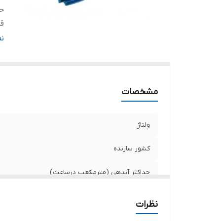
حد
قد
ج
ن
قد
ده
ج
مشخصات
د
ولتاژ
کشور سازنده
حداکثر آبدهی (مترمکعب درساعت)
قدرت (کیلووات)
نظرات
جنس بدنه