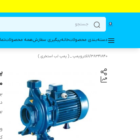
دسته‌بندی محصولات
خانه
پیگیری سفارش
همه محصولات
تما
38341840
/
الکتروپمپ _ ( پمپ لب استخری )
0
بر
دس
بر
ول
کش