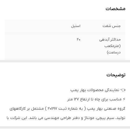
مشخصات
جنس شفت
استیل
حداکثر آبدهی
۲۰
(مترمکعب
درساعت)
حداکثر آبدهی(لیتر
۳۳۳
بر دقیقه)
توضیحات
جنس پروانه
چدن
👈 نمایندگی محصولات بهار پمپ
⚡ مناسب برای چاه تا ارتفاع ۱۲۷ متر
دهانه خروجی
۲ اینچ
گروه صنعتی بهار پمپ ( به شماره ثبـت ۲۰۱۱۹۷ ) مشتمل بر کارگاههای
قدرت (اسب بخار)
۱۷٫۵
تولید، سیم پیچی، مونتاژ و دفتر طراحی مهندسی می باشد. این شرکت با
جنس بدنه
فولاد
اتکاء به مهندسین و کارگران مجرب و تجهیزات پیشرفته خود با تولید