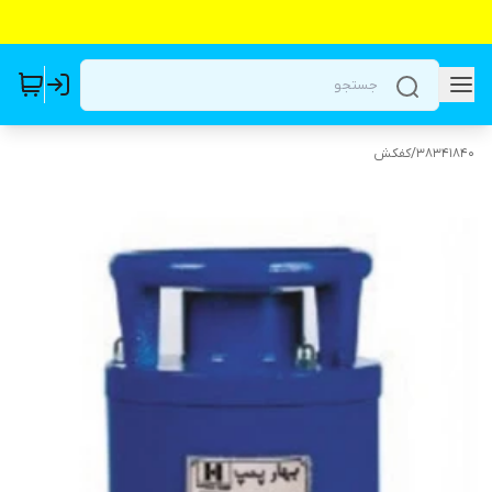
38341840
/
کفکش