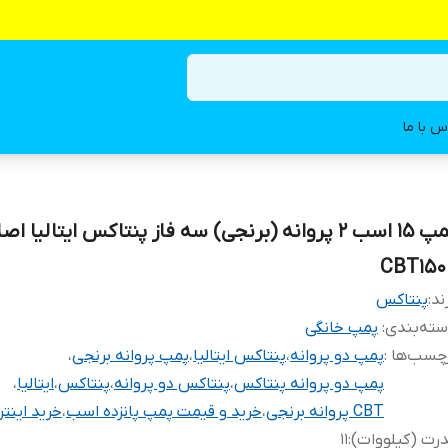
س با ما
پمپ ۱۵ اسب ۲ پروانه (برنجی) سه فاز پنتاکس ایتالیا اص
CBT150
ند:
پنتاکس
ته‌بندی
:
پمپ خانگی
چسب‌ها :
پمپ دو پروانه
،
پنتاکس ایتالیا
،
پمپ پروانه برنجی
،
پمپ دو پروانه پنتاکس
،
پنتاکس دو پروانه
،
پنتاکس
،
ایتالیا
،
CBT پروانه برنجی
،
خرید و قیمت پمپ پانزده اسب
،
خرید اینتر
رت (کیلووات)
:
۱۱