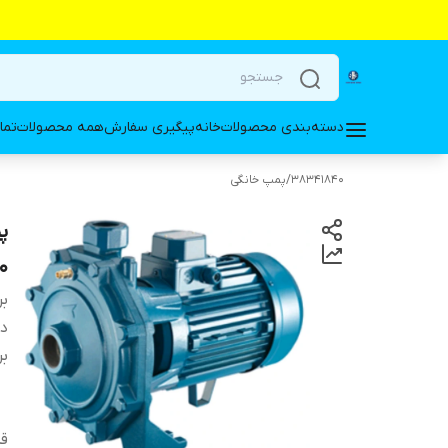
دسته‌بندی محصولات
خانه
پیگیری سفارش
همه محصولات
تما
38341840
/
پمپ خانگی
0
بر
دس
بر
قد