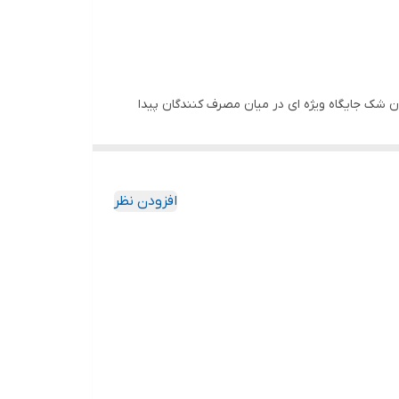
فت این شرکت در بازار ایتالیا بدون شک جایگاه ویژه ای در میان مصرف کنندگان پیدا
ا بردن کیفیت و قیمت مقرون به صرفه آن اشاره نمود.
پ )
افزودن نظر