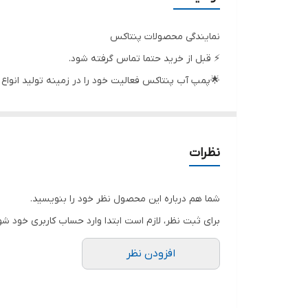
حداکثر آبدهی(لیتر بر دقیقه)
نمایندگی محصولات پنتاکس
حداکثر آبدهی (مترمکعب درساعت)
⚡ قبل از خرید حتما تماس گرفته شود.
حداکثر ارتفاع
نمود و در حال حاضر به عنوان یکی از برترین ها در زمی
جنس شفت
👈 مزایای این پمپ :
طول عمر بالا ، مصرف انرژی پایین ، سیم پیچی تماماً مس
سیم پیچی
نظرات
💢 مناسب برای مجتمع های تجاری ، مسکونی و صنایع 
ولتاژ
شما هم درباره این محصول نظر خود را بنویسید.
کشور سازنده
برای ثبت نظر، لازم است ابتدا وارد حساب کاربری خود شو
جنس بدنه
افزودن نظر
جنس پروانه