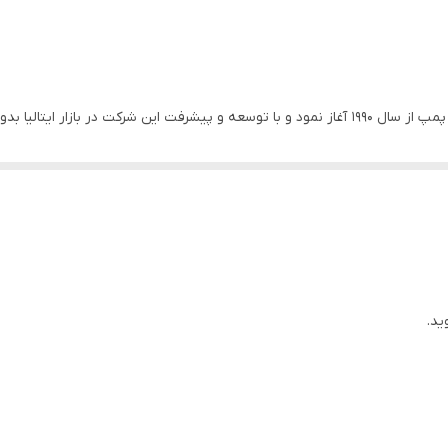
۶۰۰
۳۶
🌟پمپ آب پنتاکس فعالیت خود را در زمینه تولید انواع پمپ از سال ۱۹۹۰ آغاز نمود و با توسعه و پیشر
۹۸ متر
نه تولید پمپ مطرح است. از جمله ویژگی های بارز پمپ پنتاکس میتوان به بال
استیل
 ، کیفیت بالا در ساخت ، دارای سیستم کنترل دما ، وزن کم ( جابجایی آسان پم
مس
کوچک
۳۸۰
ایتالیا
ید.
چدن
برنج