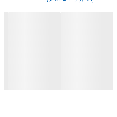
۴.سیستم های گرمایشی
پنتاکس
،
پمپ یک اسب محیطی
۵.تغذیه دیگ بخار
۶.تهویه مطبوع