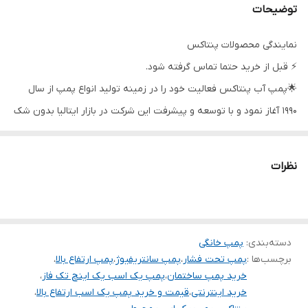
(مترمکعب
توضیحات
درساعت)
نمایندگی محصولات پنتاکس
جنس بدنه
چدن
⚡ قبل از خرید حتما تماس گرفته شود.
دهانه ورودی
۱ اینچ
🌟پمپ آب پنتاکس فعالیت خود را در زمینه تولید انواع پمپ از سال
۱۹۹۰ آغاز نمود و با توسعه و پیشرفت این شرکت در بازار ایتالیا بدون شک
قدرت (اسب بخار)
۱
جایگاه ویژه ای در میان مصرف کنندگان پیدا نمود و در حال حاضر به
جنس پروانه
برنج
عنوان یکی از برترین ها در زمینه تولید پمپ مطرح است. از جمله ویژگی
نظرات
های بارز پمپ پنتاکس میتوان به بالا بردن کیفیت و قیمت مقرون به
دهانه خروجی
۱ اینچ
صرفه آن اشاره نمود.
💢 کاربردها :
۱.تامین آب خانگی ۶ طبقه ۶ واحدی
دسته‌بندی
:
پمپ خانگی
برچسب‌ها :
پمپ تحت فشار
،
پمپ سانتریفیوژ
،
پمپ ارتفاع بالا
،
۲.مصارف صنعتی و نیمه صنعتی کوچک
خرید پمپ ساختمان
،
پمپ یک اسب یک اینچ تک فاز
،
۳.تخلیه و پر کردن مخازن
خرید اینترنتی
،
قیمت و خرید پمپ یک اسب ارتفاع بالا
،