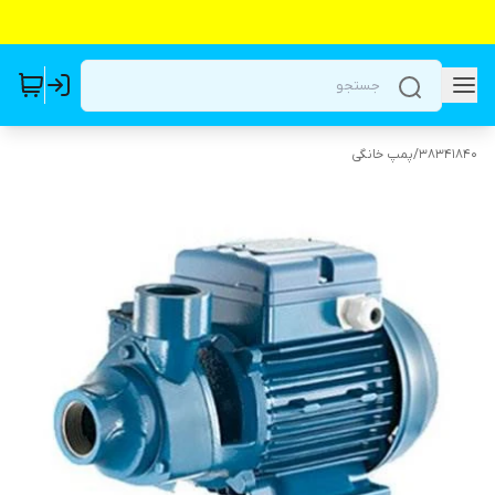
38341840
/
پمپ خانگی