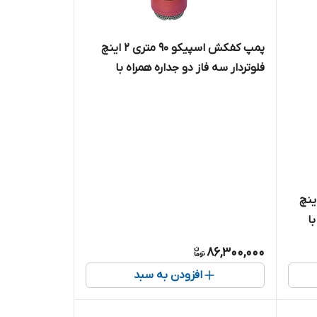
پمپ کفکش اسپیکو ۹۰ متری ۲ اینچ
فلوتردار سه فاز دو جداره همراه با
کنتاکتور داخلی ( حفاظت هوشمند )
مدل SP6-90-3-CF
ش اسپیکو ۲۰ متری ۳ اینچ
ا
 )
86,300,000
افزودن به سبد