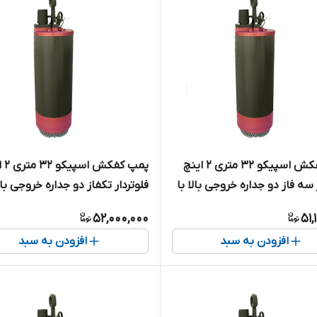
پمپ کفکش اسپیکو ۳۲ متری ۲ اینچ
پمپ کف
 سه فاز دو جداره خروجی بالا با
فلوتردار تکفاز دو جداره خروجی بالا
وشمند ( کنتاکتور داخلی )
حفاظت هوشمند مدل SP6-32-1-CF
52,000,000
51,
افزودن به سبد
افزودن به سبد