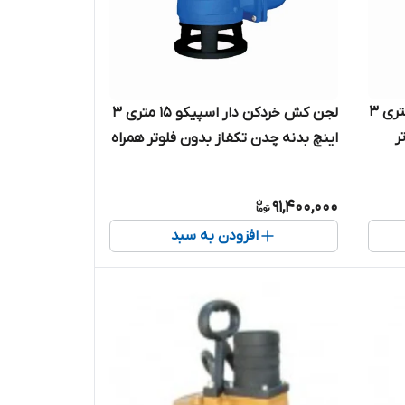
لجن کش خردکن دار اسپیکو ۱۵ متری ۳
لجن کش خردکن دار اسپیکو ۱۵ متری ۳
ر
اینچ بدنه چدن تکفاز بدون فلوتر همراه
تور
با حفاظت هوشمند ( کنتاکتور داخلی )
مدل I-15-1-GD-C
91,400,000
افزودن به سبد