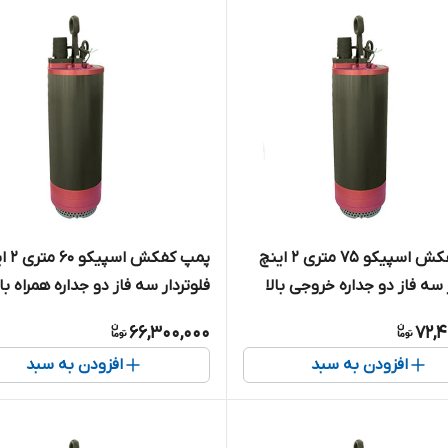
پمپ کفکش اسپیکو ۷۵ متری ۲ اینچ
پمپ کفکش ا
 سه فاز دو جداره خروجی بالا
فلوتردار سه فاز دو جداره همراه با
ا کنتاکتور داخلی ( حفاظت
کنتاکتور داخلی ( حفاظت هوشمند
66,300,000
72,4
ل SP6-75-3-CF
مدل SP6-60-3-CF
افزودن به سبد
افزودن به سبد