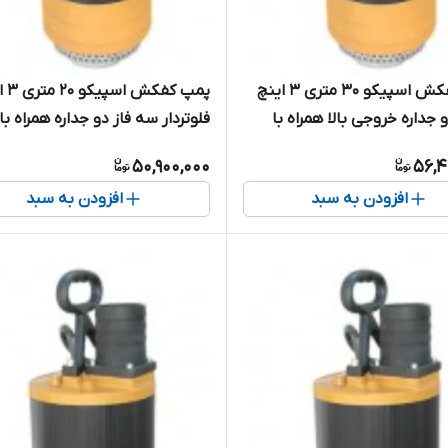
پمپ کفکش اسپیکو ۳۰ متری ۳ اینچ
پمپ کفک
 جداره خروجی بالا همراه با
فلوتردار سه فاز دو جداره همراه با
ر داخلی ( حفاظت هوشمند )
کنتاکتور داخلی ( حفاظت هوشمند
50,900,000
56,4
مدل SP8-20-3-CF
افزودن به سبد
افزودن به سبد