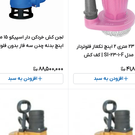
اینچ بدنه چدن سه فاز بدون فلوت
کفکش ۲۳ متری ۲ اینچ تکفاز فلوتردار
همراه با حفاظت هوشمند ( کنتاک
اسپیکو مدل SI-23-1-F | کف کش
داخلی ) مدل I-15-3-GD-C
مپاژ آبهای کثیف و آلوده
88,500,000
41,
اد ساینده
افزودن به سبد
افزودن به سبد