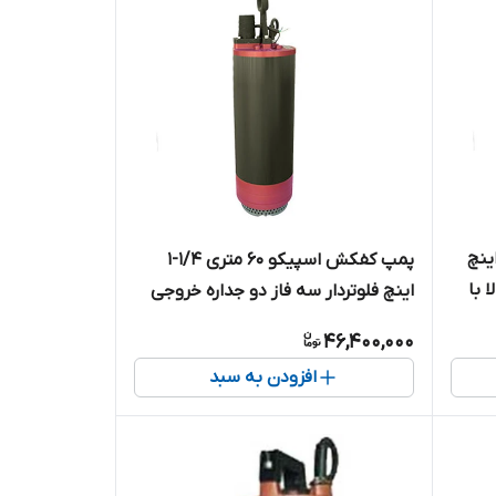
کش اسپیکو ۳۲ متری ۲ اینچ
پمپ کفکش اسپیکو ۶۰ متری 1/4-1
 با
اینچ فلوتردار سه فاز دو جداره خروجی
بالا با حفاظت هوشمند مدل SP4-60-
46,400,000
3-CF
افزودن به سبد