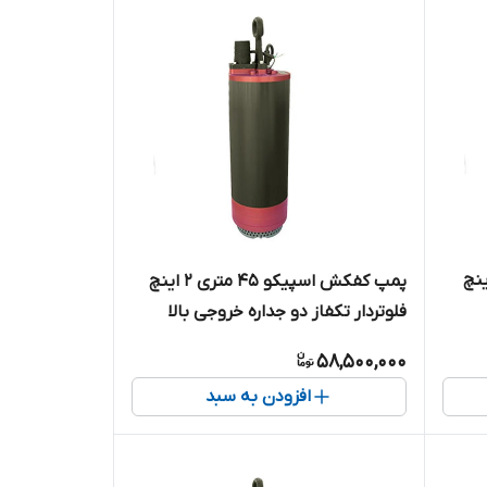
سپیکو ۶۰ متری ۲ اینچ
پمپ کفکش اسپیکو ۴۵ متری ۲ اینچ
فلوتردار تکفاز دو جداره خروجی بالا
 )
همراه با حفاظت هوشمند ( کنتاکتور
58,500,000
داخلی ) مدل SP6-45-1-CF
افزودن به سبد