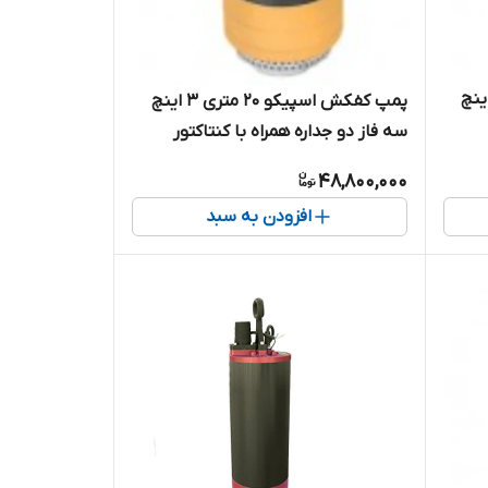
ش اسپیکو ۲۰ متری ۳ اینچ
پمپ کفکش اسپیکو ۲۰ متری ۳ اینچ
سه فاز دو جداره همراه با کنتاکتور
 )
داخلی ( حفاظت هوشمند ) مدل SP8-
48,800,000
20-3-C
افزودن به سبد