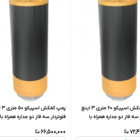
پمپ کفکش اسپیکو ۶۰ متری ۳ اینچ
پمپ کف
 سه فاز دو جداره همراه با
فلوتردار سه فاز دو جداره همراه با
ر داخلی ( حفاظت هوشمند )
کنتاکتور داخلی ( حفاظت هوشمند
66,500,000
72,4
مدل SP8-50-3-CF