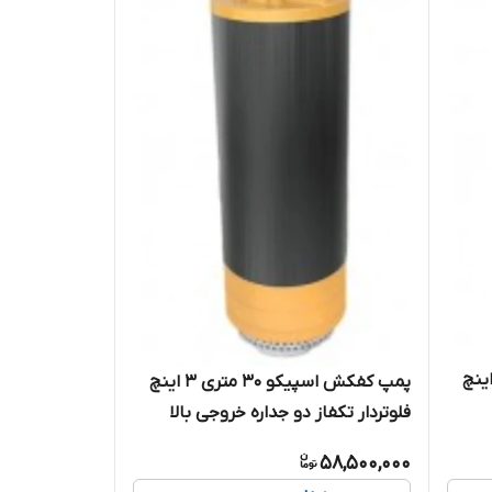
کش اسپیکو ۵۰ متری ۳ اینچ
پمپ کفکش اسپیکو ۳۰ متری ۳ اینچ
فلوتردار تکفاز دو جداره خروجی بالا
 )
همراه با کنتاکتور داخلی ( حفاظت
58,500,000
هوشمند ) مدل SP8-30-1-CF