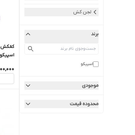
لجن کش
برند
مخصوص پ
اسپیکو
800,000
بدون مو
موجودی
محدوده قیمت