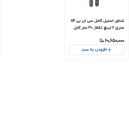
شناور استیل کامل سی ان بی 84
متری ۲ اینچ تکفاز 30 متر کابل
CNB-4SDM10/14/2.2-(84M)-"2
60,650,000
افزودن به سبد