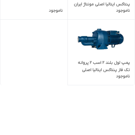
پنتاکس ایتالیا اصلی مونتاژ ایران
ناموجود
ناموجود
پروانه برنج CB160/01(IR) | پمپ
ساختمان یک و نیم اسب
ایتالیایی
پمپ لول بلند ۲ اسب ۲ پروانه
تک فاز پنتاکس ایتالیا اصلی
ناموجود
CAB200/01 | جتی دو پروانه گلابی