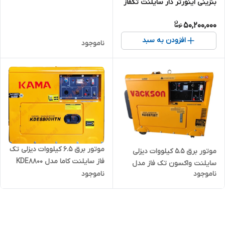
بنزینی اینورتر دار سایلنت تکفاز
هندلی VERMA-VM1500i |
50,200,000
موتوربرق بنزینی 1300 وات تک
فاز دیجیتال بدون صدا
افزودن به سبد
ناموجود
موتور برق ۶.۵ کیلووات دیزلی تک
موتور برق ۵.۵ کیلووات دیزلی
فاز سایلنت کاما مدل KDE8800
سایلنت واکسون تک فاز مدل
HTN DIESEL | موتور برق ۶۵۰۰
ناموجود
ناموجود
KDE6700 DIESEL
وات _ 7 کیلووات تکفاز