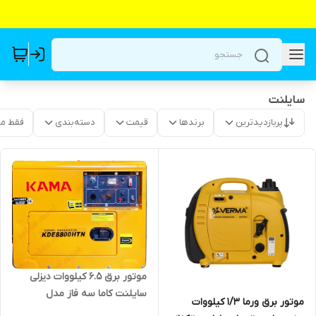
سایلنت
پربازدیدترین
برندها
قیمت
دسته‌بندی
فقط م
موتور برق ۶.۵ کیلووات دیزلی
سایلنت کاما سه فاز مدل
موتور برق ورما 1/3 کیلووات
KDE8800 HT3N DIESEL