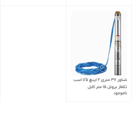
آبدهی بالا کابل بلند سه اسب
آبدهی بالا کابل بلند تک فاز ( ۱۱۰
تک فاز ( ۷۵ متر )
متر )
شناور ۳۷ متری ۲ اینچ ۱/۵ اسب
تکفاز برونل ۱۵ متر کابل
ناموجود
4SDM10/6-1.1( SH+T) | پمپ
استیل کامل آبدهی بالا یک و نیم
اسب تک فاز ( ۳۵ متر )