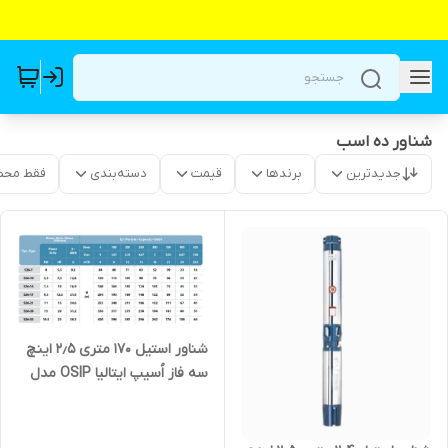
شناور ده اسب
جدیدترین
برندها
قیمت
دسته‌بندی
فقط محص
شناور استیل ۱۷۰ متری ۲٫۵ اینچ
سه فاز اُسیپ ایتالیا OSIP مدل
S26-14 | پمپ شناور دو و نیم
اینچ ایتالیایی ارتفاع بالا