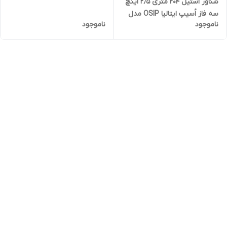
شناور استیل ۲۰۴ متری ۲٫۵ اینچ
سه فاز اُسیپ ایتالیا OSIP مدل
ناموجود
ناموجود
S26-17 | پمپ شناور دو و نیم
اینچ ۲۰۰ متری ایتالیایی ارتفاع بالا