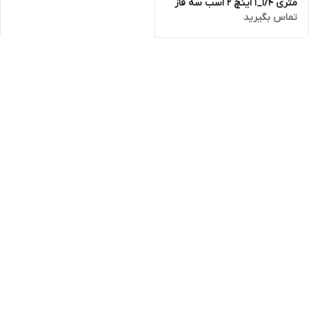
متری ۱/۴_۱ اینچ 2 اسب سه فاز
تماس بگیرید
تاپکس استار TOPEX STAR
مدل 4SS 3/22