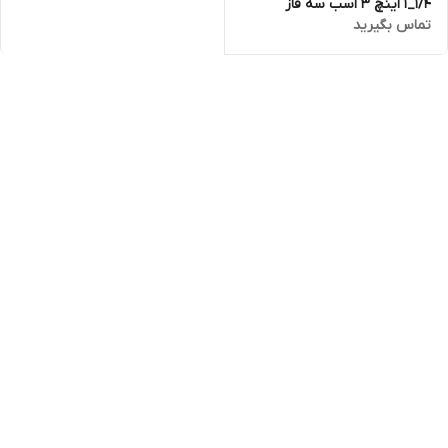
۱/۴_۱ اینچ 3 اسب سه فاز
تماس بگیرید
تاپکس استار TOPEX STAR
مدل 4SS 3/30