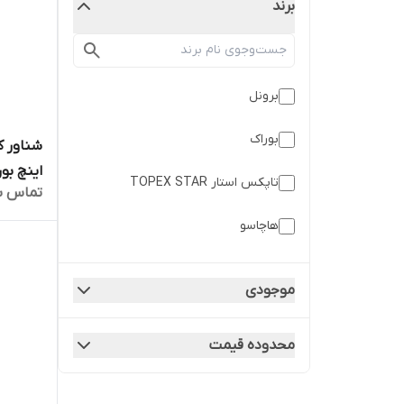
برند
برونل
بوراک
تاپکس استار TOPEX STAR
تماس ب
اینچ
هاچاسو
موجودی
محدوده قیمت