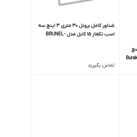
شناور کامل برونل 30 متری 3 اینچ سه
اسب تکفاز 15 کابل مدل BRUNEL-
QY30/2-2.2
ل 150 متری 2 اینچ
Burak-4SDM
تماس بگیرید