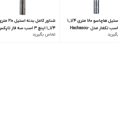
شناور استیل هاچاسو 180 متری 1/4_1
شناور کامل بدنه استیل 210 
اینچ 3 اسب تکفاز مدل Hachasou-
۱/۴_۱ اینچ 3 اسب سه فاز تاپک
گیرید
تماس بگیرید
BM 2/
استار TOPEX STAR مدل 4SS 3/30