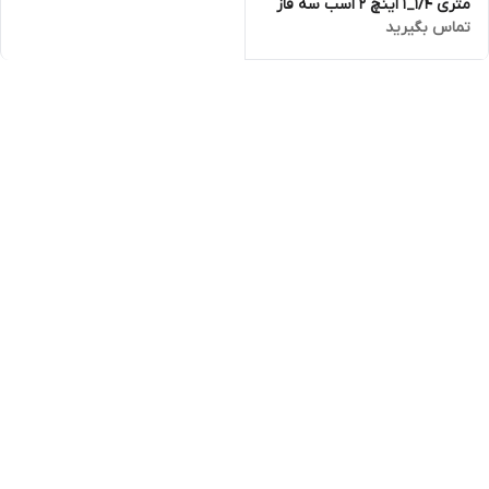
متری ۱/۴_۱ اینچ 2 اسب سه فاز
تماس بگیرید
تاپکس استار TOPEX STAR
مدل 4SS 3/22