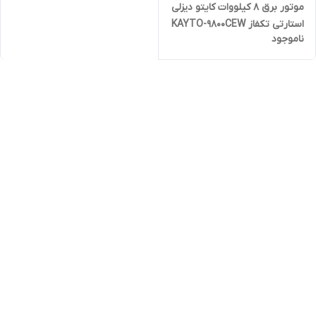
موتور برق 8 کیلووات کایتو دیزلی
استارتی تکفاز KAYTO-9800CEW
ناموجود
| موتوربرق 8000 وات با موتور 12
اسب