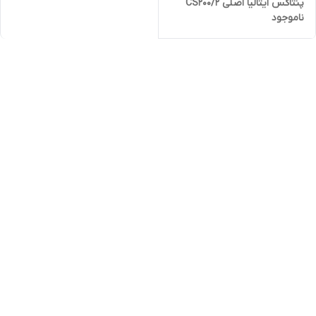
پنتاکس ایتالیا اصلی CS200/2
ناموجود