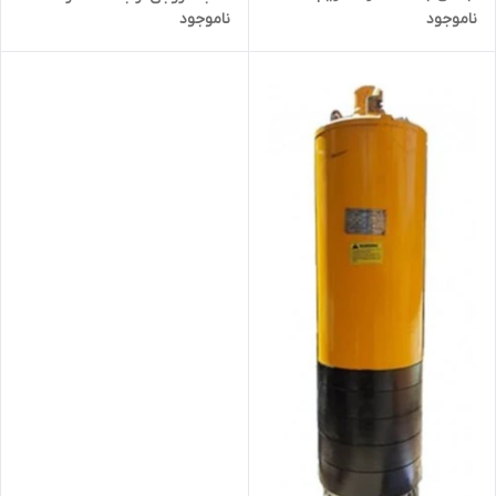
ناموجود
ناموجود
QXN60-60.2-18.5
استریم QX12.5-120-9.2 | پمپ
ارتفاع بالا