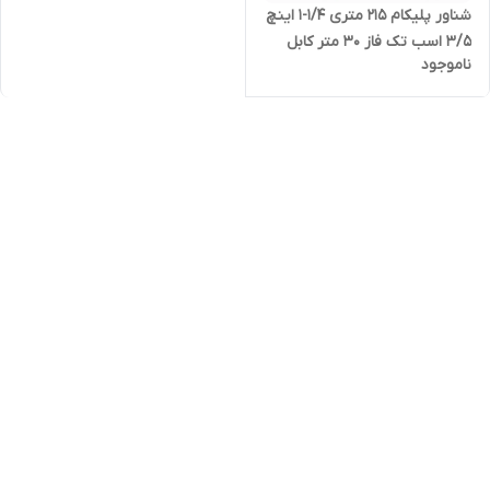
شناور پلیکام 215 متری 1/4-1 اینچ
3/5 اسب تک فاز 30 متر کابل
ناموجود
مدل PELIKUM - QJD3-150/30-
2.6 | الکترو پمپ شناور استیل
قلمی کامل تنه باریک مدادی
کابل بلند تکفاز یک و یک چهارم
( 1/25 )اینچ