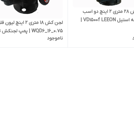
لجن کش ۲۸ متری ۲ اینچ دو اسب
لیون تنه استیل VD1500f LEEON |
لجن کش ۱۸ متری ۲ اینچ لیو
کش ارتفاع بالا تکفاز
WQD6_16_0.75 | پمپ لجنکش تکفاز
ناموجود