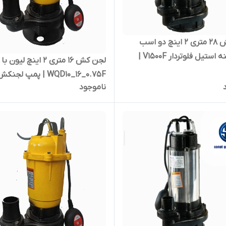
لجن کش ۲۸ متری ۲ اینچ دو اسب
برونل تنه استیل فلوتردار V1500F |
لجن کش ۱۶ متری ۲ اینچ لیون
کش ارتفاع بالا تکفاز
WQD10_16_0.75F | پمپ لجنک
ناموجود
تکفاز