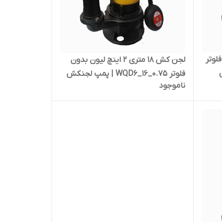
 با فلوتر
لجن کش ۱۸ متری ۲ اینچ لیون بدون
ش
فلوتر WQD6_16_0.75 | پمپ لجنکش
ناموجود
تکفاز