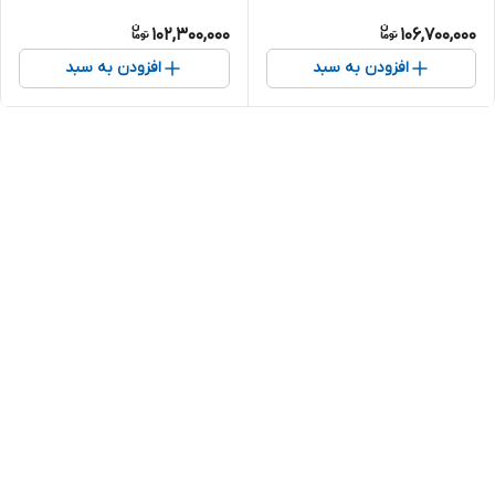
فاز گرین پمپ مدل 4MB/27 |
مدل 4B/27 | پمپ لجنکش ایرانی
102,300,000
106,700,000
پمپ لجنکش ایرانی
افزودن به سبد
افزودن به سبد