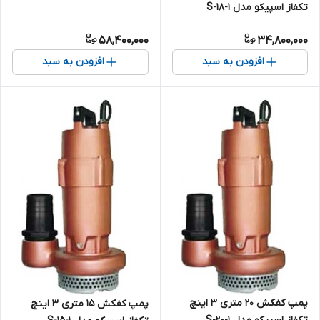
تکفاز اسپیکو مدل S-18-1
حفاظت هوشمند ) مدل S-25-3-
C
58,400,000
34,800,000
افزودن به سبد
افزودن به سبد
پمپ کفکش ۲۰ متری ۳ اینچ
پمپ کفکش ۱۵ متری ۳ اینچ