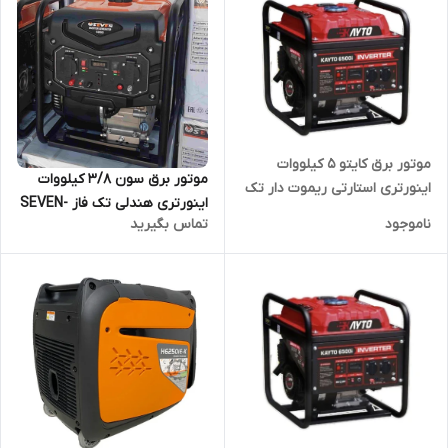
موتور برق کایتو 5 کیلووات
موتور برق سون 3/8 کیلووات
اینورتری استارتی ریموت دار تک
اینورتری هندلی تک فاز SEVEN-
فاز KAYTO-6500IE | موتوربرق
ناموجود
تماس بگیرید
5000i| موتوربرق 3800 وات تکفاز
5000 وات تکفاز