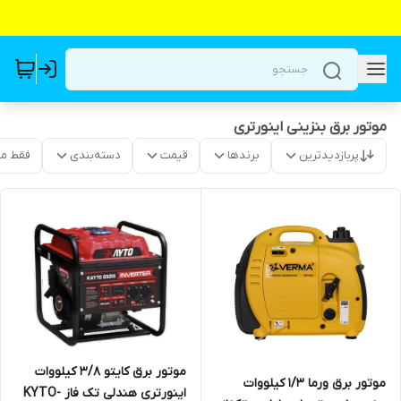
موتور برق بنزینی اینورتری
پربازدیدترین
برندها
قیمت
دسته‌بندی
فقط م
موتور برق کایتو 3/8 کیلووات
موتور برق ورما 1/3 کیلووات
اینورتری هندلی تک فاز KYTO-