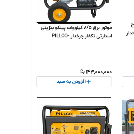
رح
موتور برق 8/5 کیلووات پیلکو بنزینی
دار
استارتی تکفاز چرخدار PILLCO-
PILLCO-18800CE | موتور برق 8500
18800CEW | موتور برق 8500 وات
143,000,000
افزودن به سبد