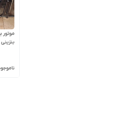
بنزینی 
8500 وات
ناموجود