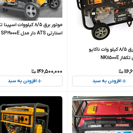
موتور برق ۸/۵ کیلووات اسپین
استارتی ATS دار مدل SP1۹۰۰۰E
موتور برق 8/5 کیلو وات ناکایو
از NK11500E
146,500,000
116,
افزودن به سبد
افزودن به سبد