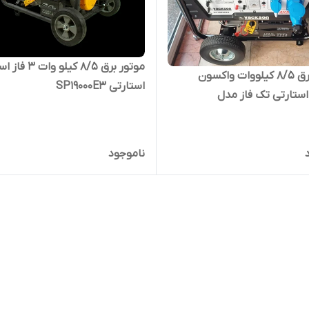
موتور برق ۸/۵ کیلو وا
موتور برق 8/5 کیلووات واکسون
استارتی SP1۹۰۰۰E3
استارتی تک فاز مدل
VACKSON- VG18800E2 | موتور برق
ناموجود