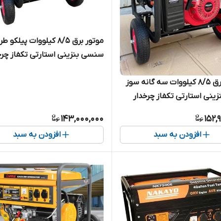
موتور برق 8/5 کیلووات پیلکو ط
سنسی بنزینی استارتی تکفاز چرخ
W
موتور برق 8/5 کیلووات سه گانه سوز
وات
نزینی استارتی تکفاز چرخدار
PILLCO-18800CEW | موتور برق 8500
143,000,000
152,
ح سنسی
افزودن به سبد
افزودن به سبد