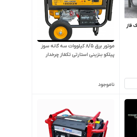
ا تک فاز
موتور برق 8/5 کیلووات سه گانه سوز
پیلکو بنزینی استارتی تکفاز چرخدار
PILLCO-18800CEW | موتور برق 8500
وات
ناموجود