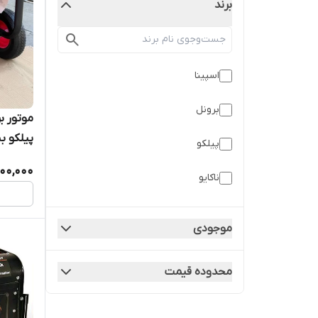
برند
اسپینا
برونل
پیلکو ب
پیلکو
900,000
وات طر
ناکایو
واکسون
موجودی
محدوده قیمت