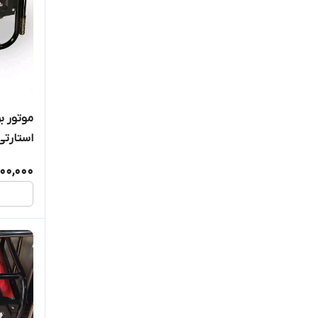
استارتی تکف
600,000