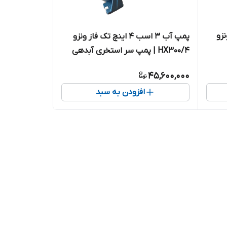
 ونزو
پمپ آب ۳ اسب ۴ اینچ تک فاز ونزو
HX300/4 | پمپ سر استخری آبدهی
بالا
45,600,000
افزودن به سبد