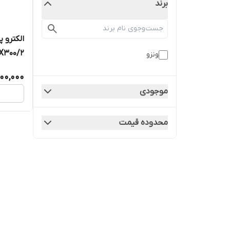
برند
HX300/2 | پمپ سر ا
ونزو
00,000
موجودی
محدوده قیمت