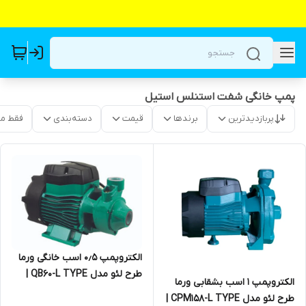
پمپ خانگی شفت استنلس استیل
پربازدیدترین
برندها
قیمت
دسته‌بندی
فقط م
الکتروپمپ ۰٫۵ اسب خانگی ورما
طرح لئو مدل QB60-L TYPE |
الکتروپمپ ۱ اسب بشقابی ورما
پمپ پروانه برنجی استنلس
طرح لئو مدل CPM158-L TYPE |