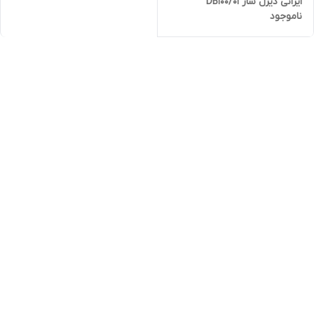
ایرانی دیزل ساز DB100/01
ناموجود