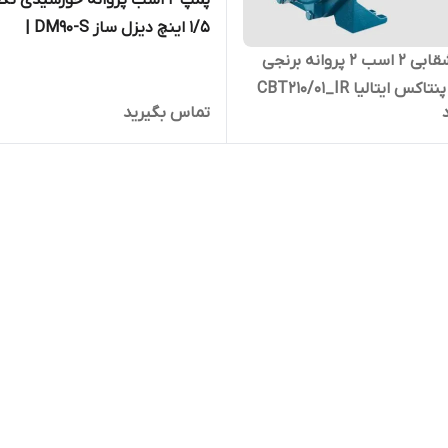
پمپ ۲ اسب پروانه خورشیدی تکف
1/5 اینچ دیزل ساز DM90-S |
الکتروپمپ دو اسب تک فاز
پمپ بشقابی ۲ اسب ۲ پروانه برنجی
کس ایتالیا CBT210/01_IR
تماس بگیرید