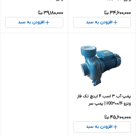
39,180,000
34,600,000
افزودن به سبد
افزودن به سبد
پمپ آب ۳ اسب ۴ اینچ تک فاز
ونزو HX300/4 | پمپ سر
استخری آبدهی بالا
45,600,000
افزودن به سبد