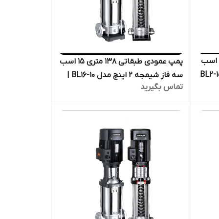
مپ عمودی طبقاتی ۱۳۴ متری ۲ اسب
پمپ عمودی طبقاتی ۱۳۸ متری ۱۵ اسب
ه ۱/۴_۱ اینچ مدل BL2-15-
سه فاز شیمجه ۲ اینچ مدل BL16-10 |
تماس بگیرید
فشار
الکترو پمپ پروانه استیل فشار قوی
دیگ بخار