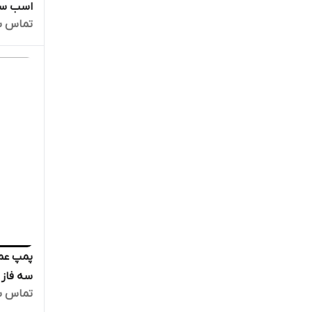
تماس ب
6
فشار قو
تماس ب
الکترو 