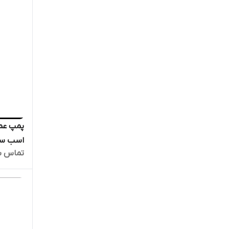
تماس ب
فشار قو