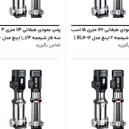
پمپ عمودی طبقاتی ۱۶۶ متری ۱۵ اسب
پمپ 
سه فاز شیمجه ۲ اینچ مدل BL16-12 |
سه ف
گیرید
تماس بگیرید
پمپ پروانه استیل فشار قوی
12 | الکترو پمپ پروانه استیل فشا
ر
قوی دیگ بخار