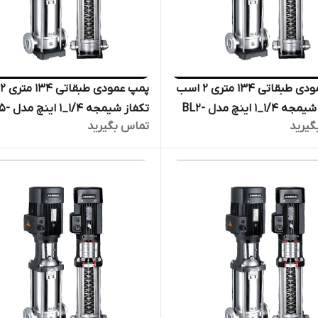
پمپ عمودی طبقاتی ۱۳۴ متری ۲ اسب
پ
سه فاز شیمجه ۱/۴_۱ اینچ مدل BL2-
تکفاز شیمج
گیرید
تماس بگیرید
لکترو پمپ پروانه استیل فشار
1PH | الکترو پمپ پروانه استیل 
 بخار
قوی دیگ بخار