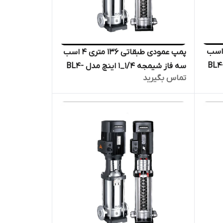
عمودی طبقاتی ۱۱۴ متری ۳ اسب
پمپ عمودی طبقاتی ۱۳۶ متری ۴ اسب
از شیمجه ۱/۴_۱ اینچ مدل BL4-
سه فاز شیمجه ۱/۴_۱ اینچ مدل BL4-
تماس بگیرید
ر
14 | الکترو پمپ پروانه استیل فشار
قوی دیگ بخار