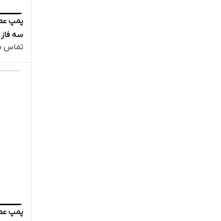
تماس ب
الکترو 
دیگ بخا