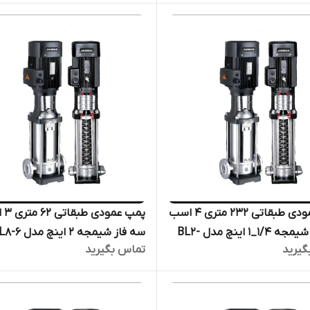
ر
فشار قوی دیگ بخار
پمپ عمودی طبقاتی 232 متری ۴ اسب
پمپ عم
سه فاز شیمجه ۱/۴_۱ اینچ مدل BL2-
گیرید
تماس بگیرید
الکترو پمپ پروانه استیل فشار
الکترو پمپ پروانه استیل فشار ق
 بخار
دیگ بخار