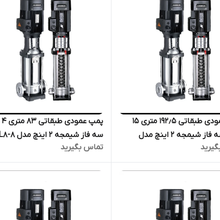
پمپ عمودی طبقاتی ۱۹۲٫۵ متری ۱۵
پمپ
اسب سه فاز شیمجه ۲ اینچ مدل
گیرید
تماس بگیرید
BL12-16 | الکترو پمپ پروانه استیل
الکترو پمپ پروانه استیل فشار ق
ی دیگ بخار
دیگ بخار