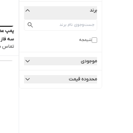
برند
شیمجه
تماس ب
الکترو 
دیگ بخا
موجودی
محدوده قیمت