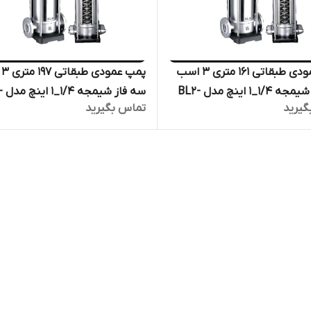
پمپ عمودی طبقاتی ۱۶۱ متری ۳ اسب
پم
سه فاز شیمجه ۱/۴_۱ اینچ مدل BL2-
سه فا
گیرید
تماس بگیرید
لکترو پمپ پروانه استیل فشار
22 | الکترو پمپ پروانه استیل فش
 بخار
قوی دیگ بخار