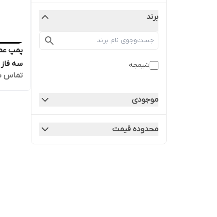
برند
شیمجه
تماس ب
18 | ا
قوی دیگ
موجودی
محدوده قیمت