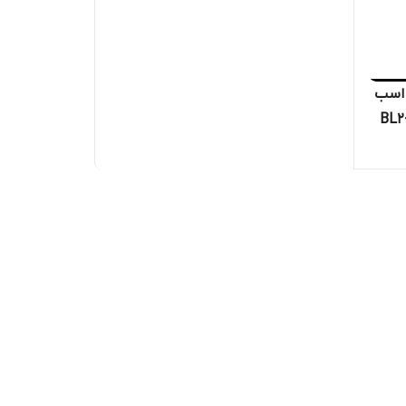
پ عمودی طبقاتی ۱۹۷ متری ۳ اسب
ز شیمجه ۱/۴_۱ اینچ مدل BL2-
ار