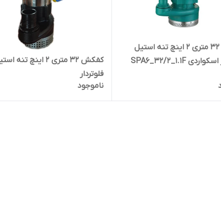
کفکش ۳۲ متری ۲ اینچ تنه استیل
کفکش ۳۲ متری ۲ اینچ تنه اس
اردی SPA6_32/2_1.1F
فلوتردار
ناموجود