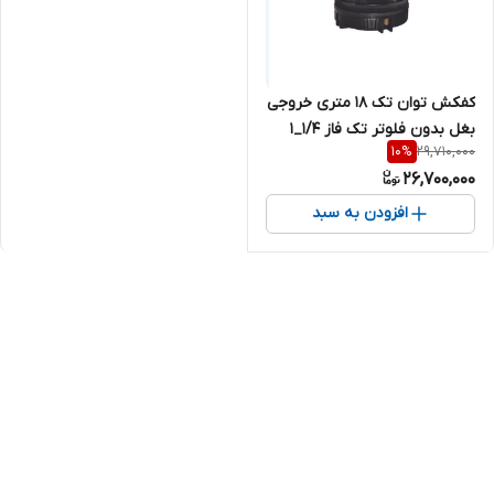
کفکش توان تک ۱۸ متری خروجی
بغل بدون فلوتر تک فاز 1/4_1
29,710,000
10
%
اینچ (لوله۴) TMR18.4 | پمپ
26,700,000
کف کش 1/25 اینچ 1 اسب تکفاز
ایرانی
افزودن به سبد