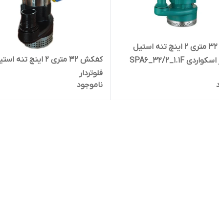
کفکش ۳۲ متری ۲ اینچ تنه استیل
کفکش ۳۲ متری ۲ اینچ تنه اس
اردی SPA6_32/2_1.1F
فلوتردار
ناموجود