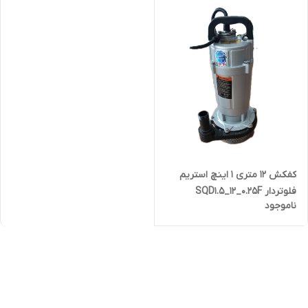
کفکش ۱۲ متری ۱ اینچ استریم
فلوتردار SQD1.5_12_0.25F
ناموجود