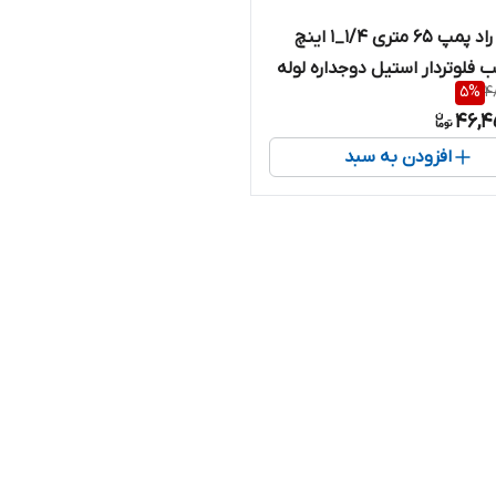
کفکش راد پمپ ۶۵ متری ۱/۴_۱ اینچ
اسب فلوتردار استیل دوجداره لوله
5
%
4
46,4
افزودن به سبد