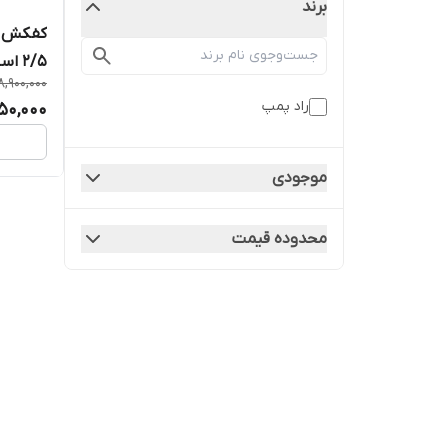
برند
2/5 
8,900,000
بالا
راد پمپ
50,000
موجودی
محدوده قیمت