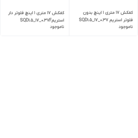
کفکش ۱۷ متری ۱ اینچ بدون
کفکش ۱۷ متری ۱ اینچ فلوتر دار
فلوتر استریم SQD1.5_17_0.37
استریمSQD1.5_17_0.37F
ناموجود
ناموجود