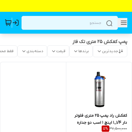
پمپ کفکش ۲۵ متری تک فاز
جدیدترین
برندها
قیمت
دسته‌بندی
فقط محص
کفکش راد پمپ ۲۵ متری فلوتر
دار ۱/۴_۱ اینچ 1 اسب دو جداره
37,500,000
5
%
لوله بالا