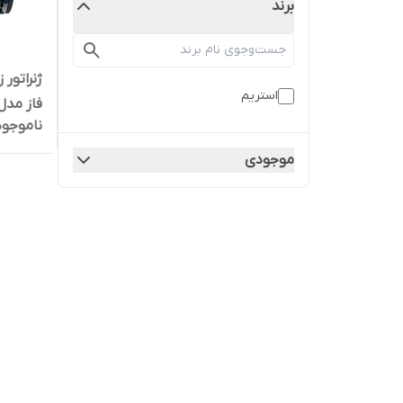
برند
استریم
فاز مدل ream-ST-24
ناموجود
موجودی