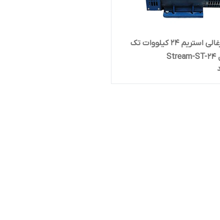
ژنراتور زغالی استریم 24 کیلووات تک
St