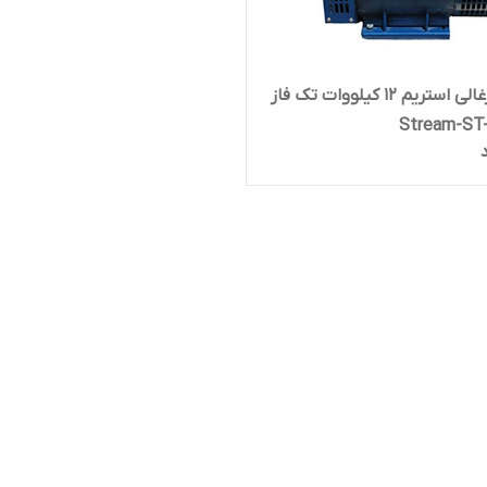
ژنراتور زغالی استریم 12 کیلووات تک فاز