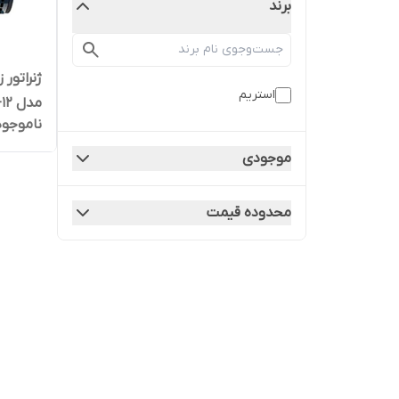
برند
استریم
مدل Stream-ST-12
ناموجود
موجودی
محدوده قیمت