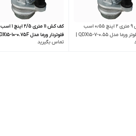
کف کش ۹ متری ۲ اینچ ۰٫۵۵ اسب
کف کش ۱۱ متری ۲/۵ اینچ ۱ اسب
بدون فلوتر ورما مدل QDX15-7-0.55 |
تماس بگیرید
ری دو اینچ
پمپ کفکش ۱۰ متری دو و نیم اینچ