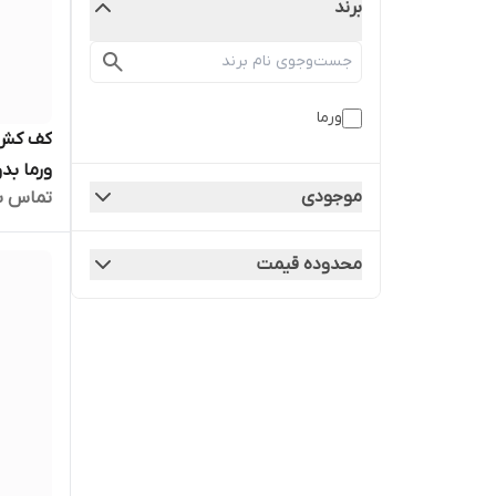
برند
ورما
موجودی
تماس ب
پمپ کفکش ۲۰ متری 
محدوده قیمت