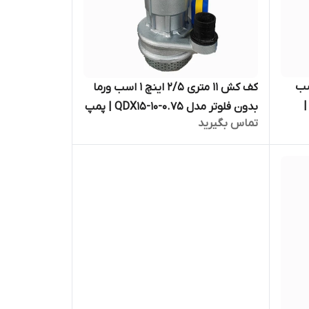
۲/ اینچ ۱/۵ اسب
کف کش ۱۱ متری ۲/۵ اینچ ۱ اسب ورما
دار ورما مدل QDX15-15-1.1F |
بدون فلوتر مدل QDX15-10-0.75 | پمپ
تماس بگیرید
کفکش ۱۰ متری دو و نیم اینچ