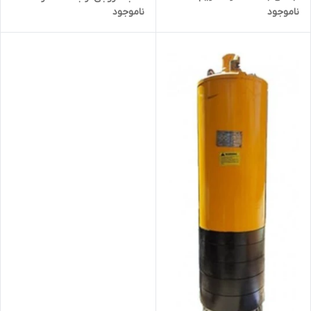
ناموجود
ناموجود
QXN60-60.2-18.5
استریم QX12.5-120-9.2 | پمپ
ارتفاع بالا