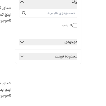
برند
اینچ تما
ناموجود
کنتاکتور و
راد پمپ
موجودی
محدوده قیمت
اینچ بد
ناموجود
S09-137