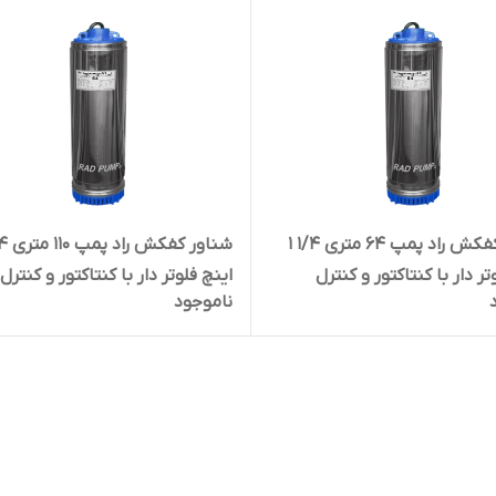
شناور کفکش راد پمپ ۶۴ متری ۱/۴ ۱
تر دار با کنتاکتور و کنترل
اینچ فلوتر دار با کنتاکتور و کنترل
ناموجود
م استیل مدل 5SS06K-137
حرارتی تمام استیل مدل 137-3PS12K