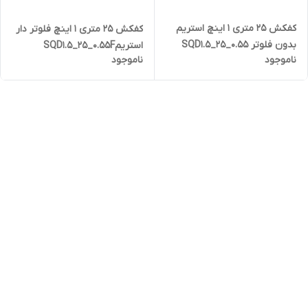
کفکش ۲۵ متری ۱ اینچ استریم
کفکش ۲۵ متری ۱ اینچ فلوتر دار
بدون فلوتر SQD1.5_25_0.55
استریمSQD1.5_25_0.55F
ناموجود
ناموجود