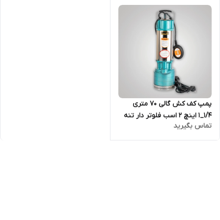
پمپ کف کش گالی 70 متری
1/4_1 اینچ 2 اسب فلوتر دار تنه
تماس بگیرید
استیل مدل GULLY-SPA3-65/4-
1.5AF | پمپ کفکش 1/25 اینچ
تک فاز