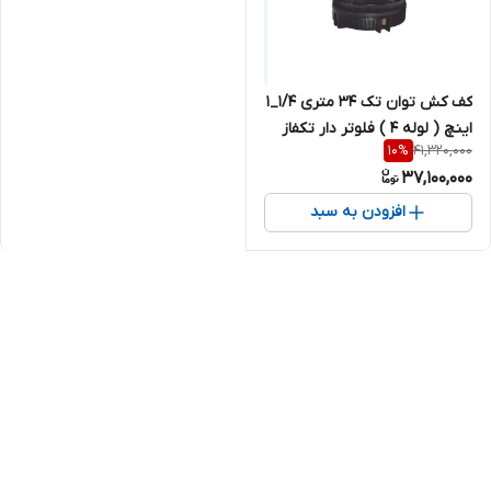
کف کش توان تک 34 متری 1/4_1
اینچ ( لوله 4 ) فلوتر دار تکفاز
41,320,000
10
%
خروجی بغل TMR34.4F | پمپ
37,100,000
کفکش ایرانی 1/25 اینچ تک فاز 2
اسب
افزودن به سبد