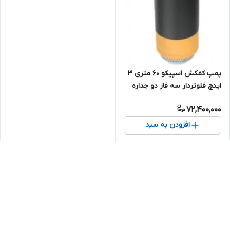
پمپ کفکش اسپیکو ۶۰ متری ۳
اینچ فلوتردار سه فاز دو جداره
همراه با کنتاکتور داخلی ( حفاظت
72,400,000
هوشمند ) مدل SP8-60-3-CF
افزودن به سبد