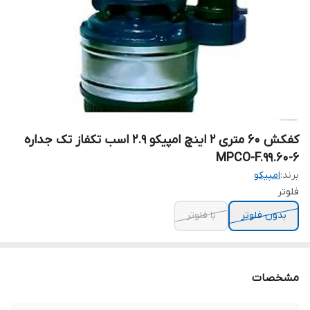
کفکش ۶۰ متری ۲ اینچ امپیکو 2.9 اسب تکفاز تک جداره
MPCO-F.99.60-6
برند:
امپیکو
فلوتر
بدون فلوتر
با فلوتر
مشخصات