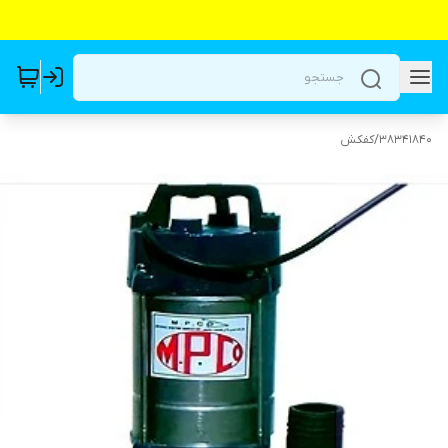
38341840
/
کفکش