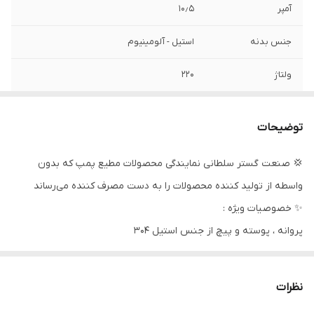
آمپر
۱۰٫۵
جنس بدنه
استیل - آلومینیوم
ولتاژ
۲۲۰
قدرت (کیلووات)
۲٫۲
توضیحات
حداکثر ارتفاع
۶۰
💢 صنعت گستر سلطانی نمایندگی محصولات مطیع پمپ که بدون
قطر پمپ
۲۳۰ میلی متر
واسطه از تولید کننده محصولات را به دست مصرف کننده می‌رساند
قدرت (اسب بخار)
۲٫۹
✨ خصوصیات ویژه :
پروانه ، پوسته و پیچ از جنس استیل ۳۰۴
حداکثر آبدهی(لیتر
۲۷۰
سیل مکانیکی آببندی
بر دقیقه)
راندمان بالای ۶۰ % مطابق با استاندارد اروپا
نظرات
دهانه خروجی
۲ اینچ