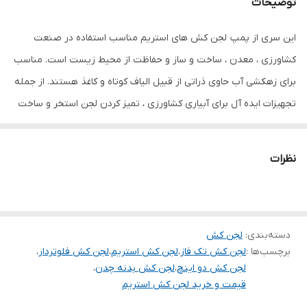
توضیحات
حداکثر آبدهی
۱۵
(مترمکعب
این سری از پمپ لجن کش های استریم مناسب استفاده در صنعت
درساعت)
کشاورزی ، معدن ، ساخت و ساز و حفاظت از محیط زیست است. مناسب
حداکثر آبدهی(لیتر
۲۵۰
برای زهکشی آب حاوی ذراتی از قبیل الیاف کوتاه و کاغذ هستند. از جمله
در دقیقه)
تجهیزات ایده آل برای آبیاری کشاورزی ، تمیز کردن لجن استخر و ساخت
ساختمان است.
جنس بدنه و پروانه
چدن
دهانه خروجی
۲ اینچ
نظرات
سیم پیچی
مس
ساخت کشور
چین
دسته‌بندی
:
لجن کش
برچسب‌ها :
لجن کش تک فاز
،
لجن کش استریم
،
لجن کش فلوتردار
،
لجن کش دو اینچ
،
لجن کش بدنه چدن
،
قیمت و خرید لجن کش استریم