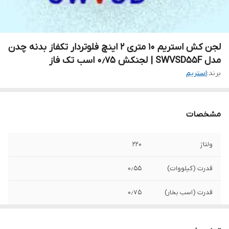
لجن کش استریم ۱۰ متری ۲ اینچ فلوتردار تکفاز بدنه چدن
مدل SWVSD55F | لجنکش ۰٫۷۵ اسب تک فاز
برند:
استریم
مشخصات
ولتاژ
۲۲۰
قدرت (کیلووات)
۰٫۵۵
قدرت (اسب بخار)
۰٫۷۵
حداکثر ارتفاع
۱۰