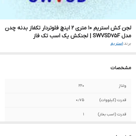
لجن کش استریم ۱۰ متری ۲ اینچ فلوتردار تکفاز بدنه چدن
مدل SWVSD75F | لجنکش یک اسب تک فاز
برند:
استریم
مشخصات
ولتاژ
۲۲۰
قدرت (کیلووات)
۰٫۷۵
قدرت (اسب بخار)
۱
حداکثر آبدهی
۲۰
(مترمکعب