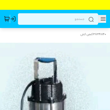
38341840
/
لجن کش