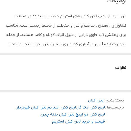
توضیحات
درساعت)
این سری از پمپ لجن کش های استریم مناسب استفاده در صنعت
حداکثر ارتفاع
۱۰
کشاورزی ، معدن ، ساخت و ساز و حفاظت از محیط زیست است. مناسب
حداکثر آبدهی(لیتر
۳۳۳
برای زهکشی آب حاوی ذراتی از قبیل الیاف کوتاه و کاغذ هستند. از جمله
در دقیقه)
تجهیزات ایده آل برای آبیاری کشاورزی ، تمیز کردن لجن استخر و ساخت
ساختمان است.
دهانه خروجی
۲ اینچ
جنس بدنه و پروانه
چدن
نظرات
سیم پیچی
مس
ساخت کشور
چین
دسته‌بندی
:
لجن کش
برچسب‌ها :
لجن کش تک فاز
،
لجن کش استریم
،
لجن کش فلوتردار
،
لجن کش دو اینچ
،
لجن کش بدنه چدن
،
قیمت و خرید لجن کش استریم