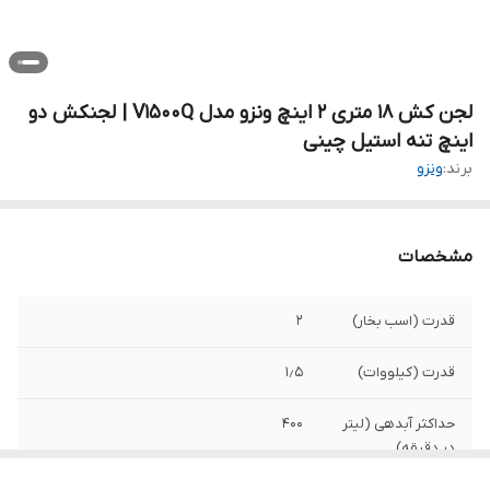
لجن کش ۱۸ متری ۲ اینچ ونزو مدل V1500Q | لجنکش دو
اینچ تنه استیل چینی
برند:
ونزو
مشخصات
قدرت (اسب بخار)
۲
قدرت (کیلووات)
۱٫۵
حداکثر آبدهی (لیتر
۴۰۰
در دقیقه)