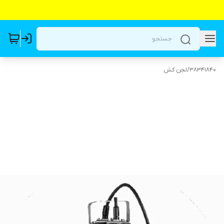
38341840
/
لجن کش