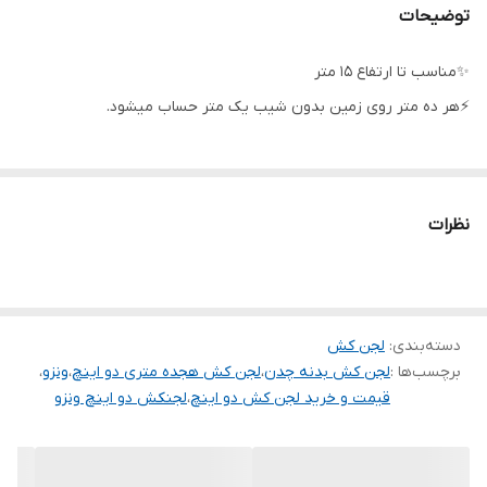
حداکثر آبدهی
۲۴
توضیحات
(مترمکعب
درساعت)
✨مناسب تا ارتفاع ۱۵ متر
⚡هر ده متر روی زمین بدون شیب یک متر حساب میشود.
دهانه خروجی
۲ اینچ
ولتاژ
۲۲۰
جنس بدنه
چدن-استیل
نظرات
جنس شفت
استیل
جنس پروانه
چدن
دسته‌بندی
:
لجن کش
سیم پیچی
مس
برچسب‌ها :
لجن کش بدنه چدن
،
لجن کش هجده متری دو اینچ
،
ونزو
،
قیمت و خرید لجن کش دو اینچ
،
لجنکش دو اینچ ونزو
ساخت کشور
چین
حداکثر ارتفاع
۱۸ متر